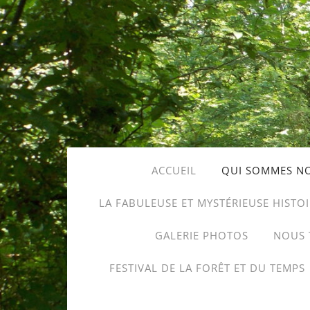
ACCUEIL
QUI SOMMES N
LA FABULEUSE ET MYSTÉRIEUSE HISTO
GALERIE PHOTOS
NOUS 
FESTIVAL DE LA FORÊT ET DU TEMPS